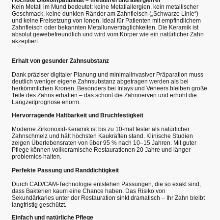
Höchste Biokompatibilität – metallfrei und allergiefrei
Kein Metall im Mund bedeutet: keine Metallallergien, kein metallischer
Geschmack, keine dunklen Ränder am Zahnfleisch („Schwarze Linie“)
und keine Freisetzung von Ionen. Ideal für Patienten mit empfindlichem
Zahnfleisch oder bekannten Metallunverträglichkeiten. Die Keramik ist
absolut gewebefreundlich und wird vom Körper wie ein natürlicher Zahn
akzeptiert.
Erhalt von gesunder Zahnsubstanz
Dank präziser digitaler Planung und minimalinvasiver Präparation muss
deutlich weniger eigene Zahnsubstanz abgetragen werden als bei
herkömmlichen Kronen. Besonders bei Inlays und Veneers bleiben große
Teile des Zahns erhalten – das schont die Zahnnerven und erhöht die
Langzeitprognose enorm.
Hervorragende Haltbarkeit und Bruchfestigkeit
Moderne Zirkonoxid-Keramik ist bis zu 10-mal fester als natürlicher
Zahnschmelz und hält höchsten Kaukräften stand. Klinische Studien
zeigen Überlebensraten von über 95 % nach 10–15 Jahren. Mit guter
Pflege können vollkeramische Restaurationen 20 Jahre und länger
problemlos halten.
Perfekte Passung und Randdichtigkeit
Durch CAD/CAM-Technologie entstehen Passungen, die so exakt sind,
dass Bakterien kaum eine Chance haben. Das Risiko von
Sekundärkaries unter der Restauration sinkt dramatisch – Ihr Zahn bleibt
langfristig geschützt.
Einfach und natürliche Pflege