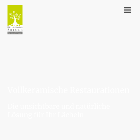
Vollkeramische Restaurationen
Die unsichtbare und natürliche
Lösung für Ihr Lächeln
Vollkeramische Restaurationen sind heute der Goldstandard in der
ästhetischen und funktionellen Zahnheilkunde. Ob Inlay, Onlay, Teilkrone,
Vollkrone, Veneer oder Brücke – bei uns werden alle diese Versorgungen